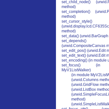
set_child_node() (urwid.
method)
set_completion() (urwid.
method)
set_cursor_style()
(urwid.display.lcd.CF635S
method)
set_data() (urwid.BarGraph
set_depends()
(urwid.CompositeCanvas m
set_edit_pos() (urwid.Edit 
set_edit_text() (urwid.Edit 
set_encoding() (in module 
set_focus() (in
MyV1ListWalker)
(in module MyV2ListW
(urwid.Columns meth
(urwid.GridFlow meth
(urwid.ListBox metho
(urwid.SimpleFocusLi
method)
(urwid.SimpleListWal
set_focus_attr() (urwi