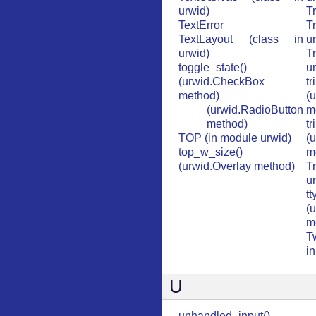
urwid)
T
TextError
T
TextLayout (class in
u
urwid)
T
toggle_state()
u
(urwid.CheckBox
tr
method)
(
(urwid.RadioButton
m
method)
t
TOP (in module urwid)
(
top_w_size()
m
(urwid.Overlay method)
T
u
t
(
m
T
in
U
unhandled_input()