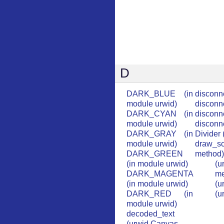
D
DARK_BLUE (in
disconn
module urwid)
disconn
DARK_CYAN (in
disconne
module urwid)
disconn
DARK_GRAY (in
Divider 
module urwid)
draw_s
DARK_GREEN
method)
(in module urwid)
(u
DARK_MAGENTA
me
(in module urwid)
(u
DARK_RED (in
(u
module urwid)
decoded_text
(urwid.Canvas