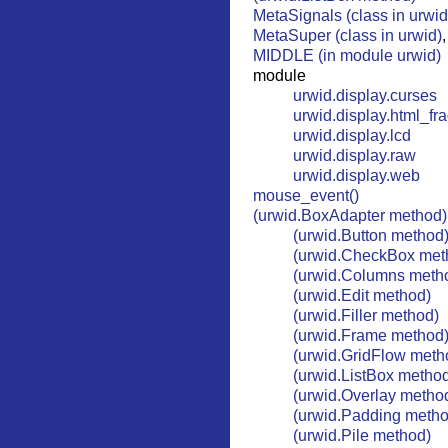
MetaSignals (class in urwid
MetaSuper (class in urwid)
MIDDLE (in module urwid)
module
urwid.display.curses
urwid.display.html_fr
urwid.display.lcd
urwid.display.raw
urwid.display.web
mouse_event()
(urwid.BoxAdapter method)
(urwid.Button method
(urwid.CheckBox met
(urwid.Columns meth
(urwid.Edit method)
(urwid.Filler method)
(urwid.Frame method
(urwid.GridFlow meth
(urwid.ListBox metho
(urwid.Overlay metho
(urwid.Padding metho
(urwid.Pile method)