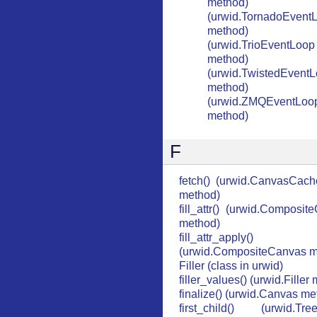
method)
(urwid.TornadoEvent
method)
(urwid.TrioEventLoop
method)
(urwid.TwistedEvent
method)
(urwid.ZMQEventLoo
method)
F
fetch() (urwid.CanvasCach
method)
fill_attr() (urwid.Composi
method)
fill_attr_apply()
(urwid.CompositeCanvas m
Filler (class in urwid)
filler_values() (urwid.Filler
finalize() (urwid.Canvas me
first_child() (urwid.Tre