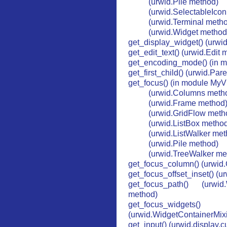
(urwid.Pile method)
(urwid.SelectableIco
(urwid.Terminal meth
(urwid.Widget method
get_display_widget() (urwi
get_edit_text() (urwid.Edit 
get_encoding_mode() (in m
get_first_child() (urwid.Pa
get_focus() (in module MyV
(urwid.Columns meth
(urwid.Frame method
(urwid.GridFlow meth
(urwid.ListBox metho
(urwid.ListWalker met
(urwid.Pile method)
(urwid.TreeWalker me
get_focus_column() (urwid
get_focus_offset_inset() (u
get_focus_path() (urwid.
method)
get_focus_widgets()
(urwid.WidgetContainerMix
get_input() (urwid.display.