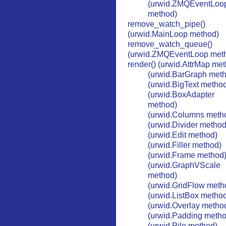
(urwid.ZMQEventLoo
method)
remove_watch_pipe()
(urwid.MainLoop method)
remove_watch_queue()
(urwid.ZMQEventLoop met
render() (urwid.AttrMap me
(urwid.BarGraph met
(urwid.BigText metho
(urwid.BoxAdapter
method)
(urwid.Columns meth
(urwid.Divider method
(urwid.Edit method)
(urwid.Filler method)
(urwid.Frame method
(urwid.GraphVScale
method)
(urwid.GridFlow meth
(urwid.ListBox metho
(urwid.Overlay metho
(urwid.Padding metho
(urwid.Pile method)