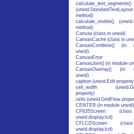
calculate_text_segments()
(urwid.StandardTextLayout
method)
calculate_visible() (urwid
method)
Canvas (class in urwid)
CanvasCache (class in urw
CanvasCombine() (in 
urwid)
CanvasError
CanvasJoin() (in module ur
CanvasOverlay() (in 
urwid)
caption (urwid.Edit property
cell_width (urwid.Gr
property)
cells (urwid.GridFlow prope
CENTER (in module urwid)
CF635Screen (cla
urwid.display.lcd)
CFLCDScreen (cla
urwid.display.lcd)