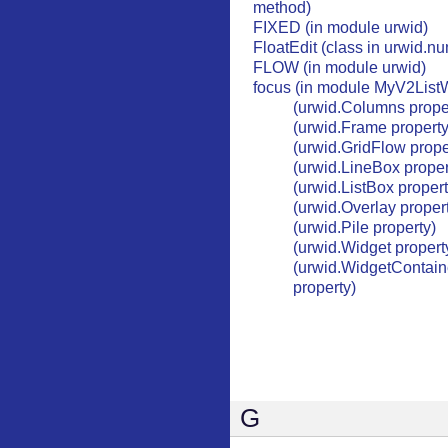
method)
FIXED (in module urwid)
FloatEdit (class in urwid.nu
FLOW (in module urwid)
focus (in module MyV2List
(urwid.Columns prope
(urwid.Frame property
(urwid.GridFlow prope
(urwid.LineBox proper
(urwid.ListBox propert
(urwid.Overlay proper
(urwid.Pile property)
(urwid.Widget propert
(urwid.WidgetContain
property)
G