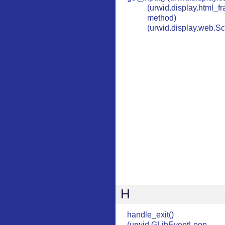
(urwid.display.html_
method)
(urwid.display.web.S
H
handle_exit()
(urwid.GLibEventLoop