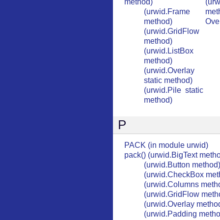
method)
(ur
(urwid.Frame
met
method)
Over
(urwid.GridFlow
method)
(urwid.ListBox
method)
(urwid.Overlay
static method)
(urwid.Pile static
method)
P
PACK (in module urwid)
pack() (urwid.BigText meth
(urwid.Button method
(urwid.CheckBox met
(urwid.Columns meth
(urwid.GridFlow meth
(urwid.Overlay metho
(urwid.Padding metho