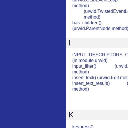
method)
(urwid.TwistedEvent
method)
has_children()
(urwid.ParentNode method
I
INPUT_DESCRIPTORS_
(in module urwid)
input_filter() (urwid
method)
insert_text() (urwid.Edit me
insert_text_result() (u
method)
K
keypress()