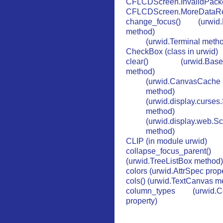
CFLCDScreen.InvalidPack
CFLCDScreen.MoreDataRe
change_focus() (urwid.
method)
(urwid.Terminal meth
CheckBox (class in urwid)
clear() (urwid.Base
method)
(urwid.CanvasCache
method)
(urwid.display.curses
method)
(urwid.display.web.S
method)
CLIP (in module urwid)
collapse_focus_parent()
(urwid.TreeListBox method)
colors (urwid.AttrSpec prop
cols() (urwid.TextCanvas m
column_types (urwid.C
property)