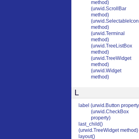
method)
(urwid.ScrollBar
method)
(urwid.SelectableIcon
method)
(urwid.Terminal
method)
(urwid.TreeListBox
method)
(urwid.TreeWidget
method)
(urwid.Widget
method)
L
label (urwid.Button property
(urwid.CheckBox
property)
last_child()
(urwid.TreeWidget method)
layout()