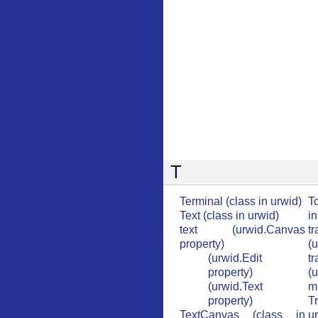
T
Terminal (class in urwid)
T
Text (class in urwid)
in
text (urwid.Canvas
t
property)
(
(urwid.Edit
t
property)
(
(urwid.Text
m
property)
T
TextCanvas (class in
u