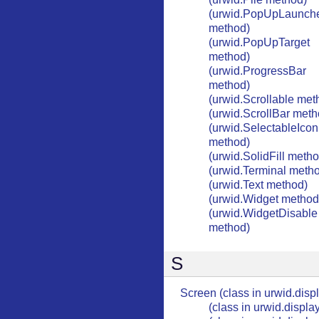
(urwid.PopUpLaunch
method)
(urwid.PopUpTarget
method)
(urwid.ProgressBar
method)
(urwid.Scrollable met
(urwid.ScrollBar meth
(urwid.SelectableIcon
method)
(urwid.SolidFill metho
(urwid.Terminal meth
(urwid.Text method)
(urwid.Widget method
(urwid.WidgetDisable
method)
S
Screen (class in urwid.disp
(class in urwid.displa