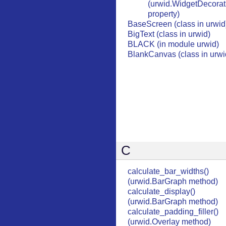
(urwid.WidgetDecorat
property)
BaseScreen (class in urwid
BigText (class in urwid)
BLACK (in module urwid)
BlankCanvas (class in urwi
C
calculate_bar_widths()
(urwid.BarGraph method)
calculate_display()
(urwid.BarGraph method)
calculate_padding_filler()
(urwid.Overlay method)