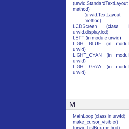
(urwid.StandardTextLayout
method)
(urwid.TextLayout
method)
LCDScreen (class i
urwid.display.lcd)
LEFT (in module urwid)
LIGHT_BLUE (in modul
urwid)
LIGHT_CYAN (in modul
urwid)
LIGHT_GRAY (in modul
urwid)
M
MainLoop (class in urwid)
make_cursor_visible()
(urwid.ListBox method)