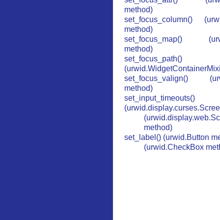
method)
set_focus_column() (urw
method)
set_focus_map() (urwi
method)
set_focus_path()
(urwid.WidgetContainerMix
set_focus_valign() (urw
method)
set_input_timeouts()
(urwid.display.curses.Scre
(urwid.display.web.S
method)
set_label() (urwid.Button m
(urwid.CheckBox met