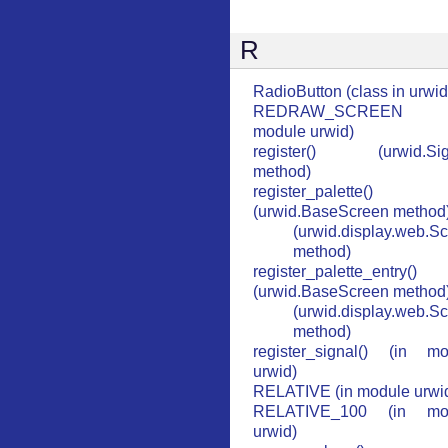
R
RadioButton (class in urwid
REDRAW_SCREEN 
module urwid)
register() (urwid.Sig
method)
register_palette()
(urwid.BaseScreen method
(urwid.display.web.S
method)
register_palette_entry()
(urwid.BaseScreen method
(urwid.display.web.S
method)
register_signal() (in mo
urwid)
RELATIVE (in module urwi
RELATIVE_100 (in mo
urwid)