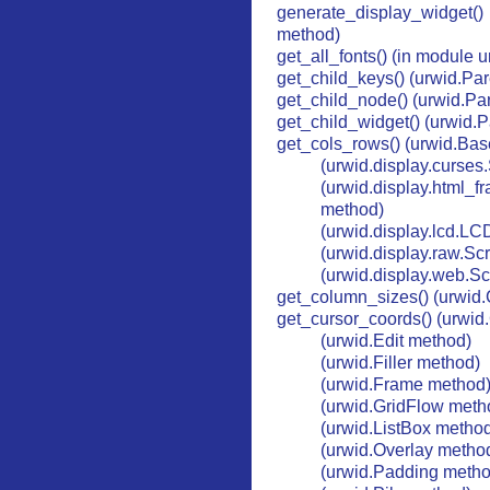
generate_display_widge
method)
get_all_fonts() (in module u
get_child_keys() (urwid.P
get_child_node() (urwid.P
get_child_widget() (urwid
get_cols_rows() (urwid.Ba
(urwid.display.curse
(urwid.display.html_
method)
(urwid.display.lcd.L
(urwid.display.raw.S
(urwid.display.web.S
get_column_sizes() (urwid
get_cursor_coords() (urwi
(urwid.Edit method)
(urwid.Filler method)
(urwid.Frame method
(urwid.GridFlow meth
(urwid.ListBox metho
(urwid.Overlay metho
(urwid.Padding metho