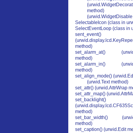
(urwid.WidgetDecorat
method)
(urwid.WidgetDisable
SelectableIcon (class in ur
SelectEventLoop (class in 
sent_event()
(urwid.display.lcd.KeyRepe
method)
set_alarm_at() (urwid
method)
set_alarm_in() (urwid
method)
set_align_mode() (urwid.Ed
(urwid.Text method)
set_attr() (urwid.AttrWrap 
set_attr_map() (urwid.Attr
set_backlight()
(urwid.display.lcd.CF635S
method)
set_bar_width() (urwi
method)
set_caption() (urwid.Edit m