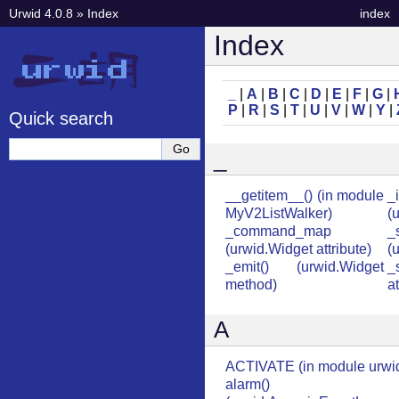
Urwid 4.0.8
»
Index
index
Index
_
|
A
|
B
|
C
|
D
|
E
|
F
|
G
|
P
|
R
|
S
|
T
|
U
|
V
|
W
|
Y
|
Quick search
_
__getitem__() (in module
_
MyV2ListWalker)
(
_command_map
_
(urwid.Widget attribute)
(
_emit() (urwid.Widget
_
method)
at
A
ACTIVATE (in module urwi
alarm()