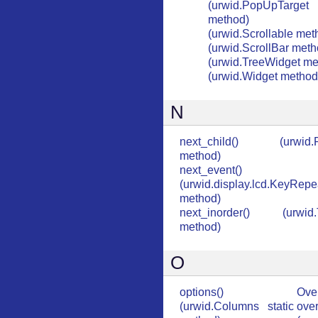
(urwid.PopUpTarget
method)
(urwid.Scrollable met
(urwid.ScrollBar meth
(urwid.TreeWidget me
(urwid.Widget method
N
next_child() (urwid.P
method)
next_event()
(urwid.display.lcd.KeyRepe
method)
next_inorder() (urwid.
method)
O
options()
Over
(urwid.Columns static
over