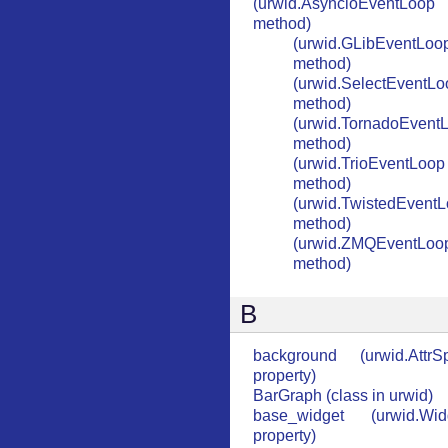
(urwid.AsyncioEventLoop
method)
(urwid.GLibEventLoo
method)
(urwid.SelectEventLo
method)
(urwid.TornadoEvent
method)
(urwid.TrioEventLoop
method)
(urwid.TwistedEvent
method)
(urwid.ZMQEventLoo
method)
B
background (urwid.AttrS
property)
BarGraph (class in urwid)
base_widget (urwid.Wid
property)