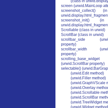
(class in urwid.displa
screen (urwid.MainLoop attr
screenshot_collect() 
urwid.display.html_fragmen
screenshot_init() (
urwid.display.html_fragmen
Scrollable (class in urwid)
ScrollBar (class in urwid)
scrollbar_side (urwid
property)
scrollbar_width (urwid
property)
scrolling_base_widget
(urwid.ScrollBar property)
selectable() (urwid.BarGra
(urwid.Edit method)
(urwid.Filler method)
(urwid.GraphVScale 
(urwid.Overlay metho
(urwid.Scrollable met
(urwid.ScrollBar meth
(urwid.TreeWidget me
(urwid.Widget method