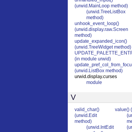
(urwid.MainLoop method)
(urwid.TreeListBox
method)
unhook_event_loop()
(urwid.display.raw.Screen
method)
update_expanded_icon()
(urwid.TreeWidget method)
UPDATE_PALETTE_ENT
(in module urwid)
update_pref_col_from_focu
(urwid.ListBox method)
urwid.display.curses
module
V
valid_char()
value() 
(urwid.Edit
(u
method)
me
(urwid.IntEdit
(u