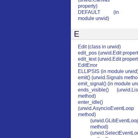
property)
DEFAULT (in
module urwid)
E
Edit (class in urwid)
edit_pos (urwid.Edit propert
edit_text (urwid.Edit propert
EditError
ELLIPSIS (in module urwid
emit() (urwid.Signals metho
emit_signal() (in module ur
ends_visible() (urwid.Li
method)
enter_idle()
(urwid.AsyncioEventLoop
method)
(urwid.GLibEventLoo
method)
(urwid.SelectEventLo